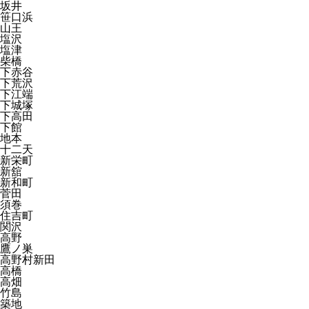
坂井
笹口浜
山王
塩沢
塩津
柴橋
下赤谷
下荒沢
下江端
下城塚
下高田
下館
地本
十二天
新栄町
新舘
新和町
菅田
須巻
住吉町
関沢
高野
鷹ノ巣
高野村新田
高橋
高畑
竹島
築地