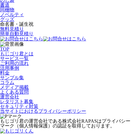
のし袋
書道
同梱物
ノベルティ
グッズ
命名書・誕生祝
無料見積り
簡単自動見積り
TOP
もじゴリ君とは
サービス一覧
ご利用の流れ
活用事例
料金
サンプル集
コラム
メディア掲載
よくある質問
運営会社
レタリスト募集
セキュリティ対策
当サイトにおけるプライバシーポリシー
もじゴリ君の運営会社である株式会社RAPASはプライバシー
マーク（個人情報保護）の認証を取得しております。