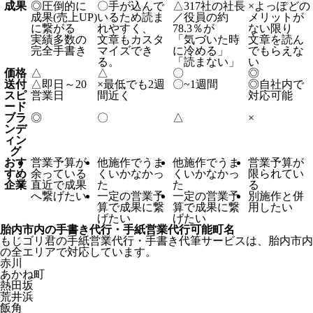
成果
◎
圧倒的に
〇
手が込んで
△
317社の社長
×
よっぽどの
成果(売上UP)
いるため読ま
／役員の約
メリットが
に繋がる
れやすく、
78.3％が
ない限り
実績多数の
文章もカスタ
「気づいた時
文章を読ん
完全手書き
マイズでき
に冷める」
でもらえな
る。
「読まない」
い
価格
△
△
〇
◎
送付
△
即日～20
×
最低でも2週
〇
~1週間
◎
自社内で
スピ
営業日
間近く
対応可能
ード
ブラ
◎
〇
△
×
ンデ
ィン
グ
おす
営業予算が
他施作でうま
他施作でうま
営業予算が
すめ
余っている
くいかなかっ
くいかなかっ
限られてい
企業
直近で成果
た
た
る
へ繋げたい
一定の営業予
一定の営業予
別施作と併
算で成果に繋
算で成果に繋
用したい
げたい
げたい
胎内市内の手書き代行・手紙営業代行可能町名
もじゴリ君の手紙営業代行・手書き代筆サービスは、胎内市内
の全エリアで対応しています。
赤川
あかね町
熱田坂
荒井浜
飯角