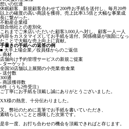
想いの伝達
休眠顧客、新規顧客合わせて200件お手紙を送付し、毎月20件
以上の確度の高い商談を獲得。売上比率3.5倍と大幅な事業成
長に繋がった。
不動産企業様
競合他社との差別化
これまでご来店いただいた顧客3,000人へ対し、顧客一人一人
内容をカスタマイズしてお手紙を送付。関係構築が強固になっ
たことで大幅な売上向上に貢献。
手書きの手紙への返答の例
■ 大手上場企業／役員様からのご返信
- 商材
店舗向け予約管理サービスの新規ご提案
- ターゲット
全国50店舗以上展開の小売業/飲食業
- 送付数
300通
- 商談獲得数
6件（うち2件受注）
ご丁寧にお手紙を頂戴し誠にありがとうございました。
XX様の熱意、十分伝わりました。
又、弊社のために直筆でお手紙を書いていただき、
素晴らしいことと感嘆した次第です。
是非一度、お打ち合わせの機会を頂戴できればと存じます。