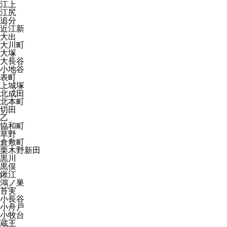
江上
江尻
追分
近江新
大出
大川町
大塚
大長谷
小地谷
表町
上城塚
北成田
北本町
切田
乙
協和町
草野
倉敷町
栗木野新田
黒川
黒俣
鍬江
鴻ノ巣
苔実
小長谷
小舟戸
小牧台
蔵王