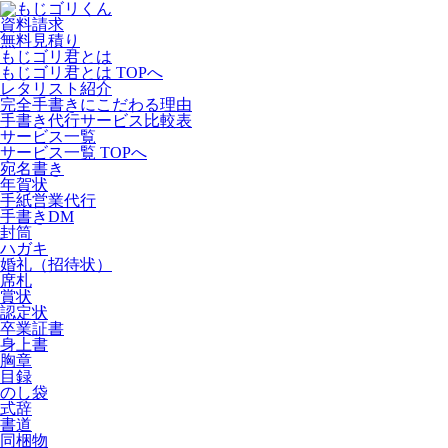
資料請求
無料見積り
もじゴリ君とは
もじゴリ君とは TOPへ
レタリスト紹介
完全手書きにこだわる理由
手書き代行サービス比較表
サービス一覧
サービス一覧 TOPへ
宛名書き
年賀状
手紙営業代行
手書きDM
封筒
ハガキ
婚礼（招待状）
席札
賞状
認定状
卒業証書
身上書
胸章
目録
のし袋
式辞
書道
同梱物