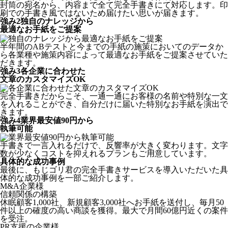
封筒の宛名から、内容まで全て完全手書きにて対応します。印
刷での手書き風ではないため届けたい思いが届きます。
強み
2
独自のナレッジから
最適なお手紙をご提案
半年間のABテストと今までの手紙の施策においてのデータか
ら各業種や施策内容によって最適なお手紙をご提案させていた
だきます。
強み
3
各企業に合わせた
文章のカスタマイズOK
完全手書きだからこそ、一通一通にお客様の名前や特別な一文
を入れることができ、自分だけに届いた特別なお手紙を演出で
きます。
強み
4
業界最安値90円から
執筆可能
手書きで一言入れるだけで、反響率が大きく変わります。文字
数が少なくコストを抑えれるプランもご用意しています。
具体的な成功事例
最後に、もじゴリ君の完全手書きサービスを導入いただいた具
体的な成功事例を一部ご紹介します。
M&A企業様
信頼関係の構築
休眠顧客1,000社、新規顧客3,000社へお手紙を送付し、毎月50
件以上の確度の高い商談を獲得。最大で月間60億円近くの案件
を受注。
PR支援の企業様