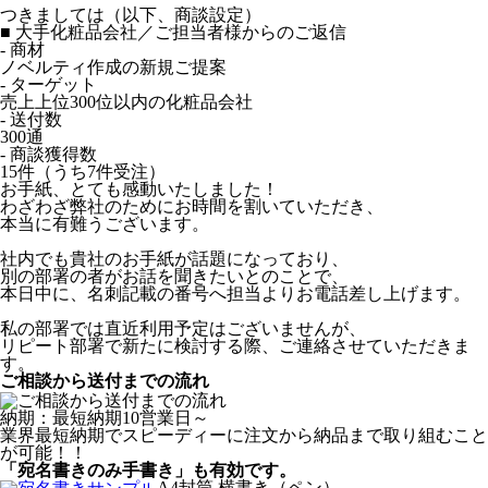
つきましては（以下、商談設定）
■ 大手化粧品会社／ご担当者様からのご返信
- 商材
ノベルティ作成の新規ご提案
- ターゲット
売上上位300位以内の化粧品会社
- 送付数
300通
- 商談獲得数
15件（うち7件受注）
お手紙、とても感動いたしました！
わざわざ弊社のためにお時間を割いていただき、
本当に有難うございます。
社内でも貴社のお手紙が話題になっており、
別の部署の者がお話を聞きたいとのことで、
本日中に、名刺記載の番号へ担当よりお電話差し上げます。
私の部署では直近利用予定はございませんが、
リピート部署で新たに検討する際、ご連絡させていただきま
す。
ご相談から送付までの流れ
納期：最短納期10営業日～
業界最短納期でスピーディーに注文から納品まで取り組むこと
が可能！！
「宛名書きのみ手書き」も有効です。
A4封筒 横書き（ペン）