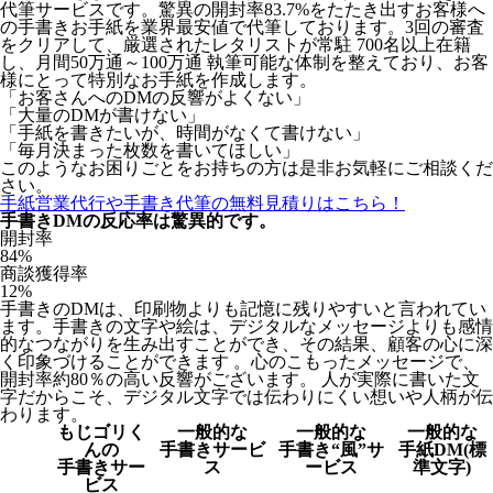
代筆サービスです。驚異の開封率83.7%をたたき出すお客様へ
の手書きお手紙を業界最安値で代筆しております。3回の審査
をクリアして、厳選されたレタリストが常駐 700名以上在籍
し、月間50万通～100万通 執筆可能な体制を整えており、お客
様にとって特別なお手紙を作成します。
「お客さんへのDMの反響がよくない」
「大量のDMが書けない」
「手紙を書きたいが、時間がなくて書けない」
「毎月決まった枚数を書いてほしい」
このようなお困りごとをお持ちの方は是非お気軽にご相談くだ
さい。
手紙営業代行や手書き代筆の無料見積りはこちら！
手書きDMの反応率は驚異的です。
開封率
84
%
商談獲得率
12
%
手書きのDMは、印刷物よりも記憶に残りやすいと言われてい
ます。手書きの文字や絵は、デジタルなメッセージよりも感情
的なつながりを生み出すことができ、その結果、顧客の心に深
く印象づけることができます 。心のこもったメッセージで、
開封率約80％の高い反響がございます。 人が実際に書いた文
字だからこそ、デジタル文字では伝わりにくい想いや人柄が伝
わります。
もじゴリく
一般的な
一般的な
一般的な
んの
手書きサービ
手書き“風”サ
手紙DM(標
手書きサー
ス
ービス
準文字)
ビス