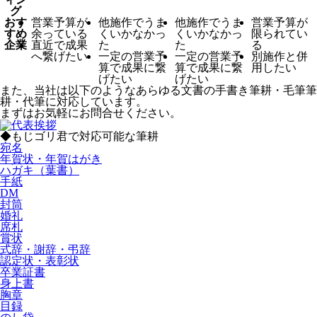
グ
おす
営業予算が
他施作でうま
他施作でうま
営業予算が
すめ
余っている
くいかなかっ
くいかなかっ
限られてい
企業
直近で成果
た
た
る
へ繋げたい
一定の営業予
一定の営業予
別施作と併
算で成果に繋
算で成果に繋
用したい
げたい
げたい
また、当社は以下のようなあらゆる文書の手書き筆耕・毛筆筆
耕・代筆に対応しています。
まずはお気軽にお問合せください。
◆もじゴリ君で対応可能な筆耕
宛名
年賀状・年賀はがき
ハガキ（葉書）
手紙
DM
封筒
婚礼
席札
賞状
式辞・謝辞・弔辞
認定状・表彰状
卒業証書
身上書
胸章
目録