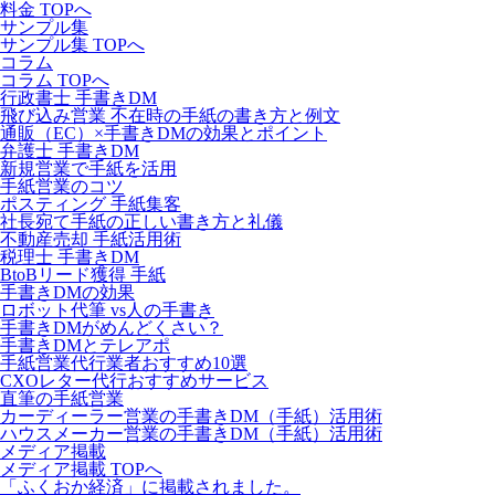
料金 TOPへ
サンプル集
サンプル集 TOPへ
コラム
コラム TOPへ
行政書士 手書きDM
飛び込み営業 不在時の手紙の書き方と例文
通販（EC）×手書きDMの効果とポイント
弁護士 手書きDM
新規営業で手紙を活用
手紙営業のコツ
ポスティング 手紙集客
社長宛て手紙の正しい書き方と礼儀
不動産売却 手紙活用術
税理士 手書きDM
BtoBリード獲得 手紙
手書きDMの効果
ロボット代筆 vs人の手書き
手書きDMがめんどくさい？
手書きDMとテレアポ
手紙営業代行業者おすすめ10選
CXOレター代行おすすめサービス
直筆の手紙営業
カーディーラー営業の手書きDM（手紙）活用術
ハウスメーカー営業の手書きDM（手紙）活用術
メディア掲載
メディア掲載 TOPへ
「ふくおか経済」に掲載されました。