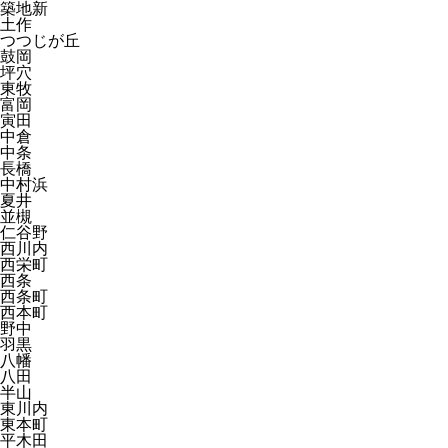
築地新
土作
つつじが丘
鼓岡
坪穴
東牧
富岡
寅田
中倉
中条
長橋
中村浜
夏井
並槻
仁谷野
西川内
西栄町
西条
西条町
西本町
野中
羽黒
八幡
八田
半山
東川内
東本町
平木田