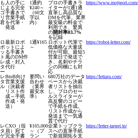
も
人の手に
1通約
プロの手書きラ
https://www.mojigori.com/
じ
よる完全
¥240～
イターが1通1通
ゴ
手書きで
（60文
直筆し高品質な
リ
営業手紙
字以
DMを代筆。業界
君
を代筆・
内）
最安級の料金で
発送
利用でき、驚異
の
開封率83.7%
を記録
ロ
最新ロボ
1通¥165
ロボット代筆で
https://robot-letter.com/
ボ
ットによ
～
低価格な大量送
ッ
る手書き
付が可能。最短5
ト
風のDM作
営業日で発送で
レ
成・封入
き、名刺やチラ
タ
代行
シの同梱にも対
ー
応
レ
BtoB向け
要問い
680万社のデータ
https://lettaru.com/
タ
営業支援
合わせ
ベースから決裁
ル
（決裁者
（業界
者リストを抽出
リスト作
最安水
し、プロのセー
成～手紙
準）
ルスライターが
作成・発
高反響のコピー
送）
で手紙を作成。
リスト作成から
発送まで一気通
貫で代行
レ
CXO（役
¥165,000
企業トップクラ
https://letter-target.jp/
タ
員）宛て
～（プ
スへの直筆手紙
ゲ
完全手書
ラン
で新規開拓を支