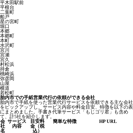
平木田駅前
平根台
二葉町
船戸
星の宮町
堀口
本郷
本郷町
本町
水沢町
宮川
宮瀬
宮久
村松浜
持倉
桃崎浜
弥彦岡
山屋
横道
若松町
胎内市での手紙営業代行の依頼ができる会社
胎内市で手紙を使った営業代行サービスを依頼できる主な会社
をピックアップし、サービス内容や料金目安、特徴を以下の表
にまとめました。手書き代筆サービス「もじゴリ君」も含め
て、計5社を紹介します。
会
サービス
目安料
簡単な特徴
HP URL
社
内容
金（税
名
込）