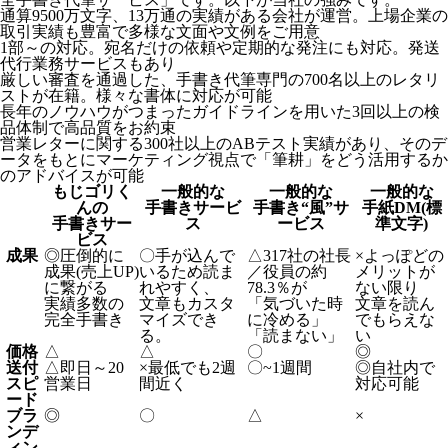
通算9500万文字、13万通の実績がある会社が運営。上場企業の
取引実績も豊富で多様な文面や文例をご用意
1部～の対応。宛名だけの依頼や定期的な発注にも対応。発送
代行業務サービスもあり
厳しい審査を通過した、手書き代筆専門の700名以上のレタリ
ストが在籍。様々な書体に対応が可能
長年のノウハウがつまったガイドラインを用いた3回以上の検
品体制で高品質をお約束
営業レターに関する300社以上のABテスト実績があり、そのデ
ータをもとにマーケティング視点で「筆耕」をどう活用するか
のアドバイスが可能
もじゴリく
一般的な
一般的な
一般的な
んの
手書きサービ
手書き“風”サ
手紙DM(標
手書きサー
ス
ービス
準文字)
ビス
成果
◎
圧倒的に
〇
手が込んで
△
317社の社長
×
よっぽどの
成果(売上UP)
いるため読ま
／役員の約
メリットが
に繋がる
れやすく、
78.3％が
ない限り
実績多数の
文章もカスタ
「気づいた時
文章を読ん
完全手書き
マイズでき
に冷める」
でもらえな
る。
「読まない」
い
価格
△
△
〇
◎
送付
△
即日～20
×
最低でも2週
〇
~1週間
◎
自社内で
スピ
営業日
間近く
対応可能
ード
ブラ
◎
〇
△
×
ンデ
ィン