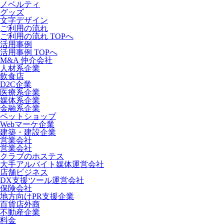
ノベルティ
グッズ
文字デザイン
ご利用の流れ
ご利用の流れ TOPへ
活用事例
活用事例 TOPへ
M&A 仲介会社
人材系企業
飲食店
D2C企業
医療系企業
媒体系企業
金融系企業
ペットショップ
Webマーケ企業
建築・建設企業
営業会社
営業会社
クラブのホステス
大手アルバイト媒体運営会社
店舗ビジネス
DX支援ツール運営会社
保険会社
地方向けPR支援企業
百貨店外商
不動産企業
料金