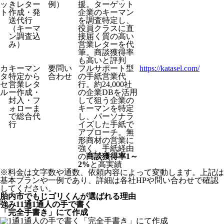
ッ
きレター
例）
援。ターゲット
ト
作成・発
企業のキーマン
送代行
を調査特定し、
（キーマ
役員クラスに直
ン調査込
接届く質の高い
み）
営業レターを代
筆。商談獲得率
も高いと評判
カ
キーマン
要問い
フルサポート型
https://katasel.com/
タ
特定から
合わせ
の手紙営業代
セ
営業レタ
行。約24,000社
ル
ー作成・
の企業DBを活用
封入・フ
して狙う企業の
ォローま
キーマンを特定
で総合代
し、パーソナラ
行
イズした手紙で
アプローチ。無
形商材の営業に
強く、手紙経由
の
商談獲得率1～
2%
と高実績
※料金は文字数や通数、依頼内容によって変動します。上記は
基本プランや一例であり、詳細は各社HPや問い合わせで確認
してください。​
胎内市でもじゴリくんが選ばれる理由
強み
1
1通1通人の手で書く
「完全手書き」にて作成