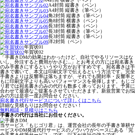
A4封筒 縦書き（ペン）
A4封筒 縦書き（筆ペン）
角2封筒 縦書き（筆ペン）
角8封筒 横書き（ペン）
長3封筒 横書き（ペン）
長3封筒 横書き（筆ペン）
長3封筒 縦書き（筆ペン）
洋2封筒（ペン）
年賀状01
年賀状02
「手書きDMの効果はわかったけど、自社でやるリソースはな
いし、外注すると費用がかさむ...」とお考えの方には宛名書き
のみ手書きにするというやり方がおすすめです。宛名書きは手
書きで書いて、本文は印刷文字で伝えるという方法です。完全
手書きよりは反響率は落ちますが、それでも開封率・反響率と
もに印刷文字よりも高いパフォーマンスを発揮します。もじゴ
リ君では宛名書きのみの代行も数多く承っております。予算に
合わせて最適なご提案をさせていただきます。新規営業でお悩
みの方は是非一度お問合せください。
宛名書き代行サービスについて詳しくはこちら
詳細な見積もりはお問合せください！
無料相談・見積りはこちら
手書きの代行は当社にお任せください。
当サービス「もじゴリ君」は、運営会社の長年の手書き筆耕サ
ービスやDM発送代行サービスのノウハウがベースにある「完
全手書き代筆サービス」です。以下が当社の強みです。