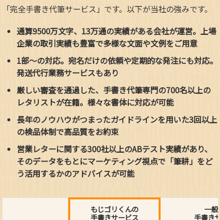
「完全手書き代筆サービス」です。以下が当社の強みです。
通算9500万文字、13万通の実績がある会社が運営。上場
企業の取引実績も豊富で多様な文面や文例をご用意
1部～の対応。宛名だけの依頼や定期的な発注にも対応。
発送代行業務サービスもあり
厳しい審査を通過した、手書き代筆専門の700名以上の
レタリストが在籍。様々な書体に対応が可能
長年のノウハウがつまったガイドラインを用いた3回以上
の検品体制で高品質をお約束
営業レターに関する300社以上のABテスト実績があり、
そのデータをもとにマーケティング視点で「筆耕」をど
う活用するかのアドバイスが可能
もじゴリくんの
一般
手書きサービス
手書き