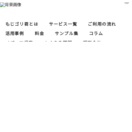
TOP
もじゴリ君とは
サービス一覧
ご利用の流れ
活用事例
料金
サンプル集
コラム
メディア掲載
よくある質問
運営会社
レタリスト募集
セキュリティ対策
当サイトにおけるプライバシーポリシー
もじゴリ君の運営会社である株式会社RAPASはプ
ライバシーマーク（個人情報保護）の認証を取得
しております。