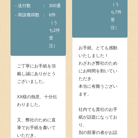
（う
- 送付数
300通
ち7件
- 商談獲得数
6件
受
（う
注）
ち2件
受
注）
お手紙、とても感動
いたしました！
わざわざ弊社のため
ご丁寧にお手紙を頂
にお時間を割いてい
戴し誠にありがとう
ただき、
ございました。
本当に有難うござい
ます。
XX様の熱意、十分伝
わりました。
社内でも貴社のお手
紙が話題になってお
又、弊社のために直
り、
筆でお手紙を書いて
別の部署の者がお話
いただき、