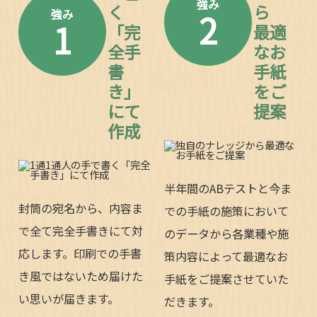
強み
く
ら
2
強み
1
「完
最適
全手
なお
書
手紙
き」
をご
にて
提案
作成
半年間のABテストと今ま
封筒の宛名から、内容ま
での手紙の施策において
で全て完全手書きにて対
のデータから各業種や施
応します。印刷での手書
策内容によって最適なお
き風ではないため届けた
手紙をご提案させていた
い思いが届きます。
だきます。