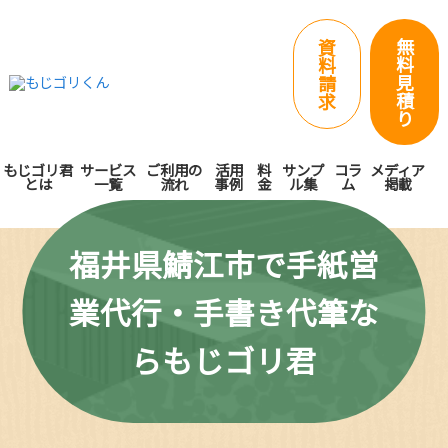
無
資
料
料
見
請
積
求
り
もじゴリ君
サービス
ご利用の
活用
料
サンプ
コラ
メディア
とは
一覧
流れ
事例
金
ル集
ム
掲載
福井県鯖江市で手紙営
業代行・手書き代筆な
らもじゴリ君