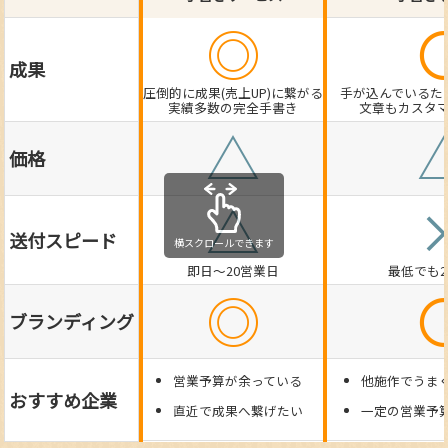
◎
成果
圧倒的に成果(売上UP)に繋がる
手が込んでいるた
実績多数の完全手書き
文章もカスタ
△
価格
△
送付スピード
横スクロールできます
即日～20営業日
最低でも
◎
ブランディング
営業予算が余っている
他施作でうま
おすすめ企業
直近で成果へ繋げたい
一定の営業予