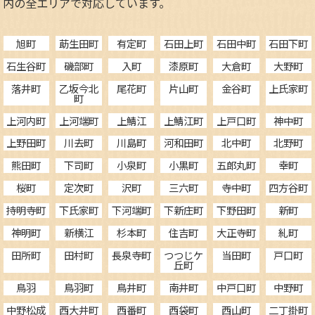
内の全エリアで対応しています。
旭町
莇生田町
有定町
石田上町
石田中町
石田下町
石生谷町
磯部町
入町
漆原町
大倉町
大野町
落井町
乙坂今北
尾花町
片山町
金谷町
上氏家町
町
上河内町
上河端町
上鯖江
上鯖江町
上戸口町
神中町
上野田町
川去町
川島町
河和田町
北中町
北野町
熊田町
下司町
小泉町
小黒町
五郎丸町
幸町
桜町
定次町
沢町
三六町
寺中町
四方谷町
持明寺町
下氏家町
下河端町
下新庄町
下野田町
新町
神明町
新横江
杉本町
住吉町
大正寺町
糺町
田所町
田村町
長泉寺町
つつじケ
当田町
戸口町
丘町
鳥羽
鳥羽町
鳥井町
南井町
中戸口町
中野町
中野松成
西大井町
西番町
西袋町
西山町
二丁掛町