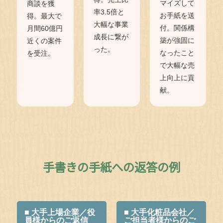
マイズして
商談を獲
率3.5倍と
お手紙を送
得。最大で
大幅な事業
付。関係構
月間60億円
成長に繋が
築が強固に
近くの案件
った。
なったこと
を受注。
で大幅な売
上向上に貢
献。
手書きの手紙への返答の例
■ 大手上場企業／役
■ 大手化粧品会社／
員様からのご返信
ご担当者様からのご