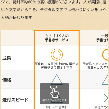
ジで、開封率約80％の高い反響がございます。 人が実際に書
いた文字だからこそ、デジタル文字では伝わりにくい想いや
人柄が伝わります。
もじゴリくんの
一般
手書きサービス
手書き
◎
成果
圧倒的に成果(売上UP)に繋がる
手が込んでいるた
実績多数の完全手書き
文章もカスタ
△
価格
△
送付スピード
即日～20営業日
最低でも