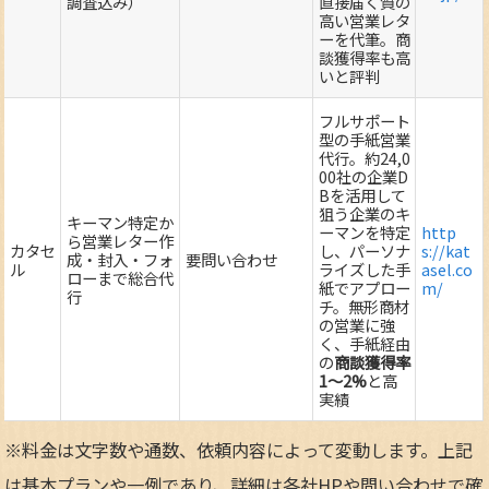
調査込み）
直接届く質の
高い営業レタ
ーを代筆。商
談獲得率も高
いと評判
フルサポート
型の手紙営業
代行。約24,0
00社の企業D
Bを活用して
狙う企業のキ
キーマン特定か
ーマンを特定
http
ら営業レター作
カタセ
し、パーソナ
s://kat
成・封入・フォ
要問い合わせ
ル
ライズした手
asel.co
ローまで総合代
紙でアプロー
m/
行
チ。無形商材
の営業に強
く、手紙経由
の
商談獲得率
1～2%
と高
実績
※料金は文字数や通数、依頼内容によって変動します。上記
は基本プランや一例であり、詳細は各社HPや問い合わせで確