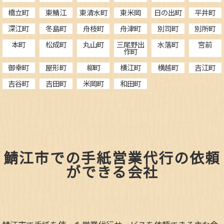
橋立町
東鯖江
東清水町
東米岡
日の出町
平井町
深江町
冬島町
舟枝町
舟津町
別司町
別所町
本町
松成町
丸山町
三尾野出
水落町
宮前
作町
御幸町
屋形町
柳町
横江町
横越町
吉江町
吉谷町
吉田町
米岡町
和田町
鯖江市での手紙営業代行の依頼
ができる会社