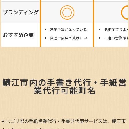
◎
ブランディング
営業予算が余っている
他施作でうま
おすすめ企業
直近で成果へ繋げたい
一定の営業予
鯖江市内の手書き代行・手紙営
業代行可能町名
もじゴリ君の手紙営業代行・手書き代筆サービスは、鯖江市