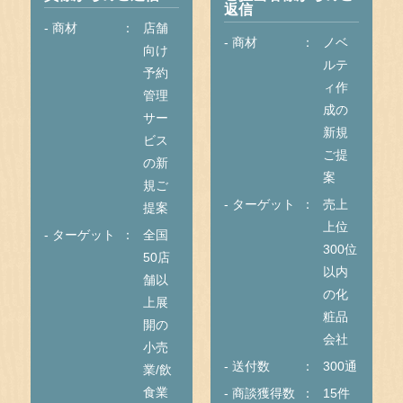
返信
- 商材
店舗
- 商材
ノベ
向け
ルテ
予約
ィ作
管理
成の
サー
新規
ビス
ご提
の新
案
規ご
- ターゲット
売上
提案
上位
- ターゲット
全国
300位
50店
以内
舗以
の化
上展
粧品
開の
会社
小売
- 送付数
300通
業/飲
食業
- 商談獲得数
15件