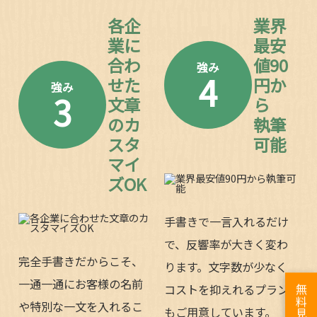
各企
業界
業に
最安
合わ
値90
強み
4
せた
円か
強み
3
文章
ら
のカ
執筆
スタ
可能
マイ
ズOK
手書きで一言入れるだけ
で、反響率が大きく変わ
完全手書きだからこそ、
ります。文字数が少なく
一通一通にお客様の名前
コストを抑えれるプラン
無料見積り
や特別な一文を入れるこ
もご用意しています。