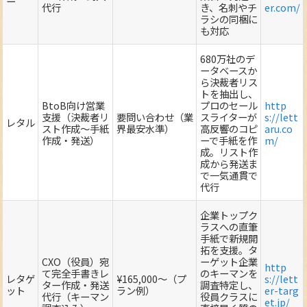
ー
代行
き、名刺やチ
er.com/
ラシの同梱に
も対応
680万社のデ
ータベースか
ら決裁者リス
トを抽出し、
BtoB向け営業
プロのセール
http
支援（決裁者リ
要問い合わせ（業
スライターが
s://lett
レタル
スト作成～手紙
界最安水準）
高反響のコピ
aru.co
作成・発送）
ーで手紙を作
m/
成。リスト作
成から発送ま
で一気通貫で
代行
企業トップク
ラスへの直筆
手紙で新規開
拓を支援。タ
CXO（役員）宛
ーゲット企業
http
て完全手書きレ
のキーマンを
レタゲ
¥165,000～（プ
s://lett
ター作成・発送
調査特定し、
ット
ラン例）
er-targ
代行（キーマン
役員クラスに
et.jp/