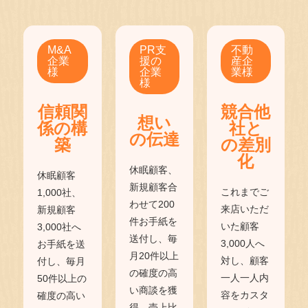
M&A
PR支
不動
企業
援の
産企
様
企業
業様
様
信頼関
競合他
想い
係の構
社と
の伝達
築
の差別
化
休眠顧客、
休眠顧客
新規顧客合
これまでご
1,000社、
わせて200
来店いただ
新規顧客
件お手紙を
いた顧客
3,000社へ
送付し、毎
3,000人へ
お手紙を送
月20件以上
対し、顧客
付し、毎月
の確度の高
一人一人内
50件以上の
い商談を獲
容をカスタ
確度の高い
得。売上比