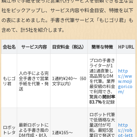
鯖江市で手紙を使った営業代行サービスを依頼できる主な会
社をピックアップし、サービス内容や料金目安、特徴を以下
の表にまとめました。手書き代筆サービス「もじゴリ君」も
含めて、計5社を紹介します。
会社名
サービス内容
目安料金（税込）
簡単な特徴
HP URL
プロの手書き
ライターが1
通1通直筆し
http
人の手による完
高品質なDM
s://ww
もじゴ
全手書きで営業
1通約¥240～（60
を代筆。業界
w.moji
リ君
手紙を代筆・発
文字以内）
最安級の料金
gori.co
送
で利用でき、
m/
驚異の
開封率
83.7%
を記録
ロボット代筆
で低価格な大
最新ロボットに
量送付が可
http
ロボッ
よる手書き風の
能。最短5営
s://rob
トレタ
1通¥165～
DM作成・封入
業日で発送で
ot-lett