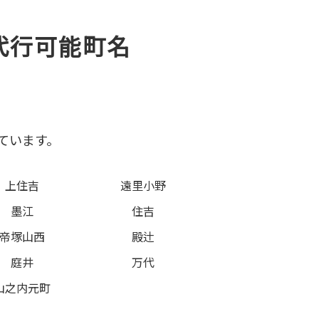
代行可能町名
ています。
上住吉
遠里小野
墨江
住吉
帝塚山西
殿辻
庭井
万代
山之内元町