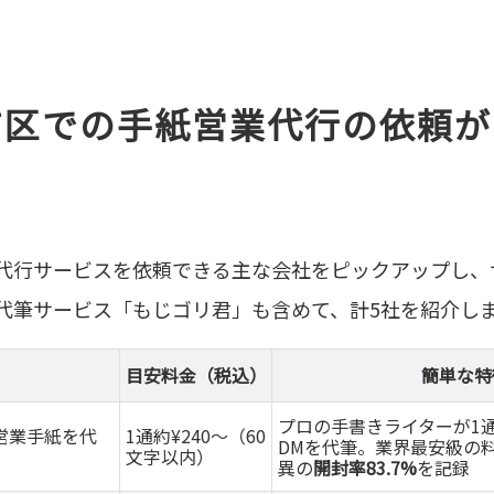
吉区での手紙営業代行の依頼が
代行サービスを依頼できる主な会社をピックアップし、
代筆サービス「もじゴリ君」も含めて、計5社を紹介し
目安料金（税込）
簡単な特
プロの手書きライターが1
営業手紙を代
1通約¥240～（60
DMを代筆。業界最安級の
文字以内）
異の
開封率83.7%
を記録