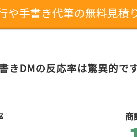
行や手書き代筆の無料見積
書きDMの反応率は驚異的で
率
商