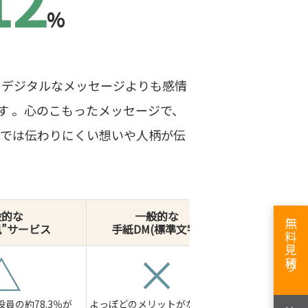
12
%
、デジタルなメッセージよりも感情
す 。心のこもったメッセージで、
字では伝わりにくい想いや人柄が伝
般的な
一般的な
無料見積り
風”サービス
手紙DM(標準文字)
△
×
役員の約78.3％が
よっぽどのメリットがない限り