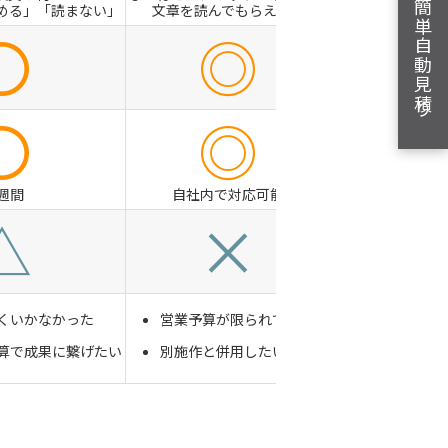
簡単自動見積り
める」「読まない」
文章を読んでもらえない
〇
◎
〇
◎
1週間
自社内で対応可能
△
×
くいかなかった
営業予算が限られている
算で成果に繋げたい
別施作と併用したい