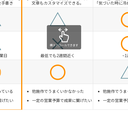
全手書き
文章もカスタマイズできる。
「気づいた時に冷
△
△
△
×
横スクロールできます
営業日
最低でも2週間近く
~
◎
〇
っている
他施作でうまくいかなかった
他施作でうま
繋げたい
一定の営業予算で成果に繋げたい
一定の営業予