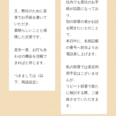
社内でも貴社のお手
紙が話題になってお
又、弊社のために直
り、
筆でお手紙を書いて
別の部署の者がお話
いただき、
を聞きたいとのこと
素晴らしいことと感
で、
嘆した次第です。
本日中に、名刺記載
の番号へ担当よりお
是非一度、お打ち合
電話差し上げます。
わせの機会を頂戴で
きればと存じます。
私の部署では直近利
用予定はございませ
つきましては（以
んが、
下、商談設定）
リピート部署で新た
に検討する際、ご連
絡させていただきま
す。