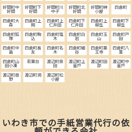
好間町中
好間町下
好間町川
好間町北
好間町榊
四倉町
好間
好間
中子
好間
小屋
四倉町大
四倉町上
四倉町上
四倉町下
四倉町上
四倉町下
森
岡
仁井田
仁井田
柳生
柳生
四倉町狐
四倉町駒
四倉町塩
四倉町白
四倉町玉
四倉町戸
塚
込
木
岩
山
田
四倉町中
四倉町長
四倉町名
四倉町細
四倉町薬
四倉町八
島
友
木
谷
王寺
茎
四倉町山
若葉台
渡辺町泉
渡辺町上
渡辺町田
渡辺町中
田小湊
田
釜戸
部
釜戸
渡辺町昼
渡辺町洞
渡辺町松
野
小屋
いわき市での手紙営業代行の依
頼ができる会社