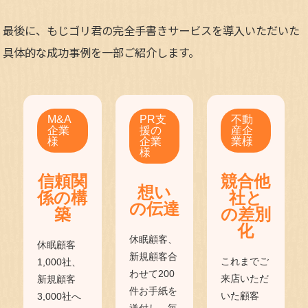
最後に、もじゴリ君の完全手書きサービスを導入いただいた
具体的な成功事例を一部ご紹介します。
M&A
PR支
不動
企業
援の
産企
様
企業
業様
様
信頼関
競合他
想い
係の構
社と
の伝達
築
の差別
化
休眠顧客、
休眠顧客
新規顧客合
これまでご
1,000社、
わせて200
来店いただ
新規顧客
件お手紙を
いた顧客
3,000社へ