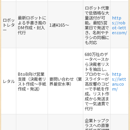
ロボット代筆
で低価格な大
最新ロボットに
量送付が可
http
ロボッ
よる手書き風の
能。最短5営
s://rob
トレタ
1通¥165～
DM作成・封入
業日で発送で
ot-lett
ー
代行
き、名刺やチ
er.com/
ラシの同梱に
も対応
680万社のデ
ータベースか
ら決裁者リス
トを抽出し、
BtoB向け営業
プロのセール
http
支援（決裁者リ
要問い合わせ（業
スライターが
s://lett
レタル
スト作成～手紙
界最安水準）
高反響のコピ
aru.co
作成・発送）
ーで手紙を作
m/
成。リスト作
成から発送ま
で一気通貫で
代行
企業トップク
ラスへの直筆