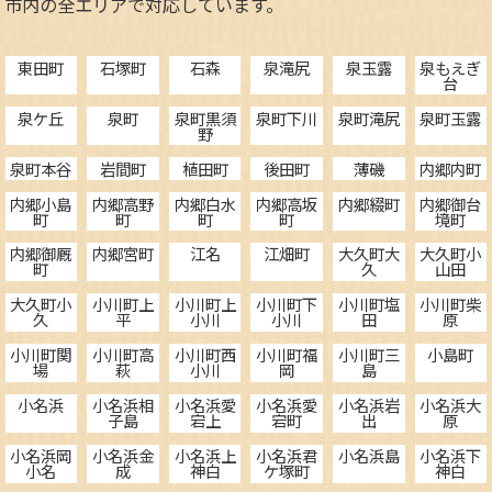
市内の全エリアで対応しています。
東田町
石塚町
石森
泉滝尻
泉玉露
泉もえぎ
台
泉ケ丘
泉町
泉町黒須
泉町下川
泉町滝尻
泉町玉露
野
泉町本谷
岩間町
植田町
後田町
薄磯
内郷内町
内郷小島
内郷高野
内郷白水
内郷高坂
内郷綴町
内郷御台
町
町
町
町
境町
内郷御厩
内郷宮町
江名
江畑町
大久町大
大久町小
町
久
山田
大久町小
小川町上
小川町上
小川町下
小川町塩
小川町柴
久
平
小川
小川
田
原
小川町関
小川町高
小川町西
小川町福
小川町三
小島町
場
萩
小川
岡
島
小名浜
小名浜相
小名浜愛
小名浜愛
小名浜岩
小名浜大
子島
宕上
宕町
出
原
小名浜岡
小名浜金
小名浜上
小名浜君
小名浜島
小名浜下
小名
成
神白
ケ塚町
神白