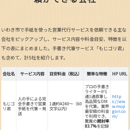
いわき市で手紙を使った営業代行サービスを依頼できる主な
会社をピックアップし、サービス内容や料金目安、特徴を以
下の表にまとめました。手書き代筆サービス「もじゴリ君」
も含めて、計5社を紹介します。
会社名
サービス内容
目安料金（税込）
簡単な特徴
HP URL
プロの手書き
ライターが1
通1通直筆し
http
人の手による完
高品質なDM
s://ww
もじゴ
全手書きで営業
1通約¥240～（60
を代筆。業界
w.moji
リ君
手紙を代筆・発
文字以内）
最安級の料金
gori.co
送
で利用でき、
m/
驚異の
開封率
83.7%
を記録