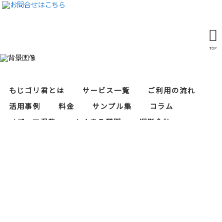
TOP
もじゴリ君とは
サービス一覧
ご利用の流れ
活用事例
料金
サンプル集
コラム
メディア掲載
よくある質問
運営会社
レタリスト募集
セキュリティ対策
当サイトにおけるプライバシーポリシー
もじゴリ君の運営会社である株式会社RAPASはプ
ライバシーマーク（個人情報保護）の認証を取得
しております。