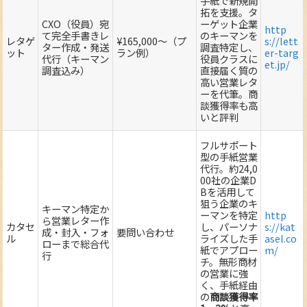
手紙で新規開
拓を支援。タ
CXO（役員）宛
ーゲット企業
http
て完全手書きレ
のキーマンを
レタゲ
¥165,000～（プ
s://lett
ター作成・発送
調査特定し、
ット
ラン例）
er-targ
代行（キーマン
役員クラスに
et.jp/
調査込み）
直接届く質の
高い営業レタ
ーを代筆。商
談獲得率も高
いと評判
フルサポート
型の手紙営業
代行。約24,0
00社の企業D
Bを活用して
狙う企業のキ
キーマン特定か
ーマンを特定
http
ら営業レター作
カタセ
し、パーソナ
s://kat
成・封入・フォ
要問い合わせ
ル
ライズした手
asel.co
ローまで総合代
紙でアプロー
m/
行
チ。無形商材
の営業に強
く、手紙経由
の
商談獲得率