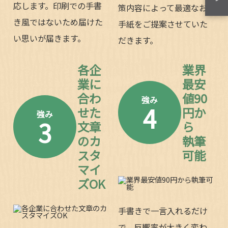
応します。印刷での手書
策内容によって最適なお
き風ではないため届けた
手紙をご提案させていた
い思いが届きます。
だきます。
各企
業界
業に
最安
合わ
値90
強み
4
せた
円か
強み
3
文章
ら
のカ
執筆
スタ
可能
マイ
ズOK
手書きで一言入れるだけ
で、反響率が大きく変わ