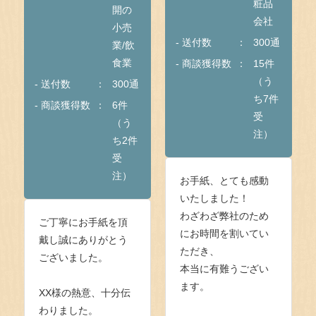
粧品
開の
会社
小売
- 送付数
300通
業/飲
食業
- 商談獲得数
15件
（う
- 送付数
300通
ち7件
- 商談獲得数
6件
受
（う
注）
ち2件
受
注）
お手紙、とても感動
いたしました！
わざわざ弊社のため
ご丁寧にお手紙を頂
にお時間を割いてい
戴し誠にありがとう
ただき、
ございました。
本当に有難うござい
ます。
XX様の熱意、十分伝
わりました。