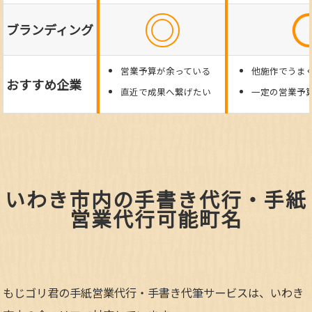
◎
ブランディング
営業予算が余っている
他施作でうま
おすすめ企業
直近で成果へ繋げたい
一定の営業予
いわき市内の手書き代行・手紙
営業代行可能町名
もじゴリ君の手紙営業代行・手書き代筆サービスは、いわき