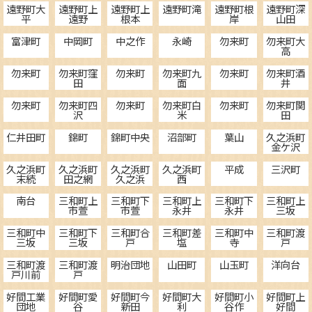
遠野町大
遠野町上
遠野町上
遠野町滝
遠野町根
遠野町深
平
遠野
根本
岸
山田
富津町
中岡町
中之作
永崎
勿来町
勿来町大
高
勿来町
勿来町窪
勿来町
勿来町九
勿来町
勿来町酒
田
面
井
勿来町
勿来町四
勿来町
勿来町白
勿来町
勿来町関
沢
米
田
仁井田町
錦町
錦町中央
沼部町
葉山
久之浜町
金ケ沢
久之浜町
久之浜町
久之浜町
久之浜町
平成
三沢町
末続
田之網
久之浜
西
南台
三和町上
三和町下
三和町上
三和町下
三和町上
市萱
市萱
永井
永井
三坂
三和町中
三和町下
三和町合
三和町差
三和町中
三和町渡
三坂
三坂
戸
塩
寺
戸
三和町渡
三和町渡
明治団地
山田町
山玉町
洋向台
戸川前
戸
好間工業
好間町愛
好間町今
好間町大
好間町小
好間町上
団地
谷
新田
利
谷作
好間