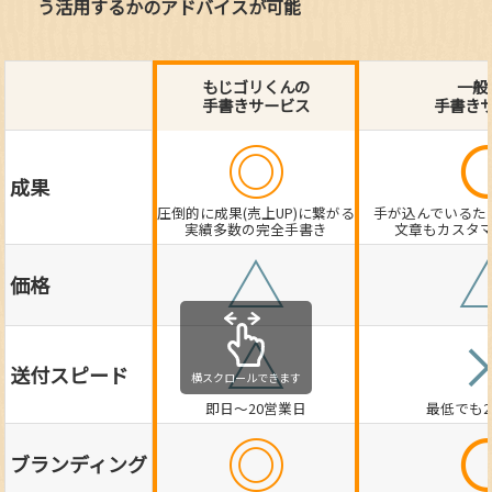
う活用するかのアドバイスが可能
もじゴリくんの
一般
手書きサービス
手書き
◎
成果
圧倒的に成果(売上UP)に繋がる
手が込んでいるた
実績多数の完全手書き
文章もカスタ
△
価格
△
送付スピード
横スクロールできます
即日～20営業日
最低でも
◎
ブランディング