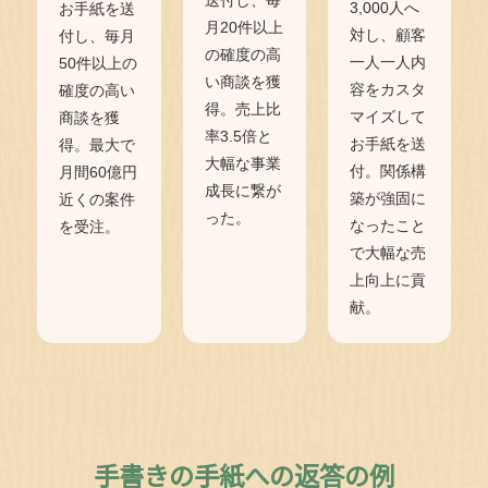
送付し、毎
3,000人へ
お手紙を送
月20件以上
対し、顧客
付し、毎月
の確度の高
一人一人内
50件以上の
い商談を獲
容をカスタ
確度の高い
得。売上比
マイズして
商談を獲
率3.5倍と
お手紙を送
得。最大で
大幅な事業
付。関係構
月間60億円
成長に繋が
築が強固に
近くの案件
った。
なったこと
を受注。
で大幅な売
上向上に貢
献。
手書きの手紙への返答の例