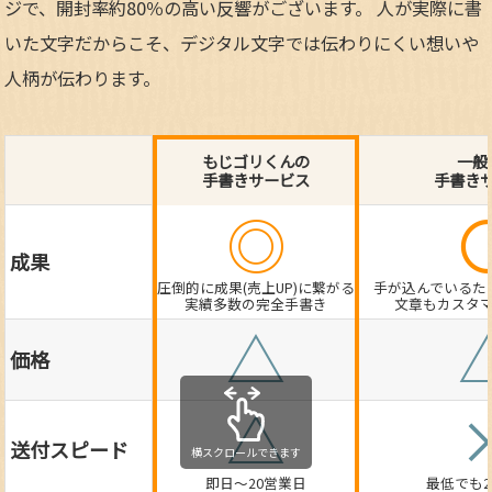
ジで、開封率約80％の高い反響がございます。 人が実際に書
いた文字だからこそ、デジタル文字では伝わりにくい想いや
人柄が伝わります。
もじゴリくんの
一般
手書きサービス
手書き
◎
成果
圧倒的に成果(売上UP)に繋がる
手が込んでいるた
実績多数の完全手書き
文章もカスタ
△
価格
△
送付スピード
即日～20営業日
最低でも