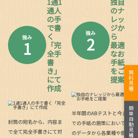
1通1
独自
通人
のナ
の手
レッ
で書
ジか
強み
く
ら
2
強み
1
「完
最適
全手
なお
書
手紙
き」
をご
無料見積り
にて
提案
作成
簡単自動見積り
半年間のABテストと今ま
封筒の宛名から、内容ま
での手紙の施策において
で全て完全手書きにて対
のデータから各業種や施