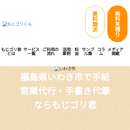
無
資
料
料
見
請
積
求
り
もじゴリ君
サービス
ご利用の
活用
料
サンプ
コラ
メディア
とは
一覧
流れ
事例
金
ル集
ム
掲載
福島県いわき市で手紙
営業代行・手書き代筆
ならもじゴリ君