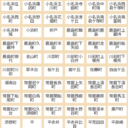
小名浜住
小名浜諏
小名浜玉
小名浜寺
小名浜中
小名浜西
吉
訪町
川町
廻町
町境
君ケ塚町
小名浜西
小名浜野
小名浜花
小名浜港
小名浜南
小名浜南
町
田
畑町
ケ丘
君ケ塚町
富岡
小名浜林
小浜町
折戸
鹿島町飯
鹿島町鹿
鹿島町上
城
田
島
蔵持
鹿島町下
鹿島町久
鹿島町米
鹿島町下
鹿島町走
鹿島町船
蔵持
保
田
矢田
熊
戸
鹿島町御
金山町
川部町
川前町小
川前町上
川前町下
代
白井
桶売
桶売
川前町川
草木台
桜ケ丘
郷ケ丘
佐糠町
自由ケ丘
前
湘南台
常磐岩ケ
常磐長孫
常磐上矢
常磐上湯
常磐下湯
岡町
町
田町
長谷町
長谷町
常磐下船
常磐白鳥
常磐関船
常磐西郷
常磐藤原
常磐馬玉
尾町
町
町
町
町
町
常磐松が
常磐松久
常磐三沢
常磐水野
常磐湯本
瀬戸町
台
須根町
町
谷町
町
添野町
平
平赤井
平赤井比
平荒田目
平泉崎
良