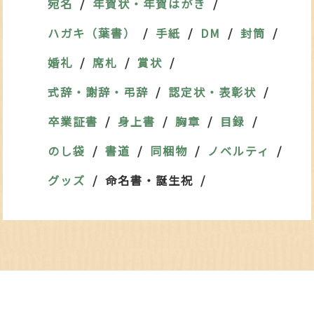
宛名
年賀状・年賀はがき
ハガキ（葉書）
手紙
DM
封筒
婚礼
席札
賞状
式辞・謝辞・弔辞
認定状・表彰状
卒業証書
身上書
胸章
目録
のし袋
書道
同梱物
ノベルティ
グッズ
命名書・誕生祝