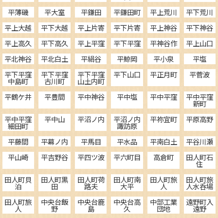
平薄磯
平大室
平鎌田
平鎌田町
平上荒川
平下荒川
平上大越
平下大越
平上片寄
平下片寄
平上神谷
平下神谷
平上高久
平下高久
平上平窪
平下平窪
平神谷作
平上山口
平北神谷
平北白土
平絹谷
平鯨岡
平小泉
平塩
平下平窪
平下平窪
平下平窪
平下山口
平正月町
平菅波
中島町
古川町
山土内町
平鶴ケ井
平豊間
平中神谷
平中塩
平中平窪
平中平窪
新町
平中平窪
平中山
平沼ノ内
平沼ノ内
平祢宜町
平原高野
細田町
諏訪原
平藤間
平幕ノ内
平馬目
平水品
平南白土
平谷川瀬
平山崎
平吉野谷
平四ツ波
平六町目
高倉町
田人町石
住
田人町貝
田人町黒
田人町荷
田人町南
田人町旅
田人町旅
泊
田
路夫
大平
人
人水呑場
田人町旅
中央台飯
中央台鹿
中央台高
中部工業
遠野町入
人
野
島
久
団地
遠野