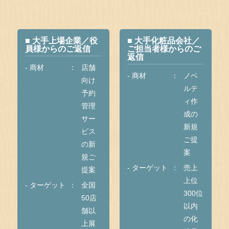
■ 大手上場企業／役
■ 大手化粧品会社／
員様からのご返信
ご担当者様からのご
返信
- 商材
店舗
- 商材
ノベ
向け
ルテ
予約
ィ作
管理
成の
サー
新規
ビス
ご提
の新
案
規ご
- ターゲット
売上
提案
上位
- ターゲット
全国
300位
50店
以内
舗以
の化
上展