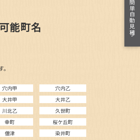
簡単自動見積り
可能町名
す。
穴内甲
穴内乙
大井甲
大井乙
川北乙
久世町
幸町
桜ケ丘町
僧津
染井町