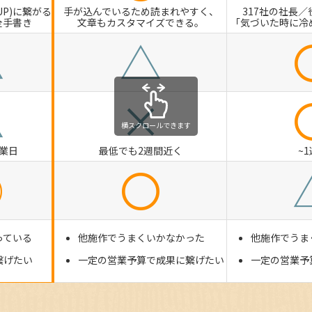
UP)に繋がる
手が込んでいるため読まれやすく、
317社の社長／
全手書き
文章もカスタマイズできる。
「気づいた時に冷
△
△
△
×
横スクロールできます
営業日
最低でも2週間近く
~
◎
〇
っている
他施作でうまくいかなかった
他施作でうま
繋げたい
一定の営業予算で成果に繋げたい
一定の営業予