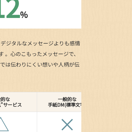
12
%
、デジタルなメッセージよりも感情
す 。心のこもったメッセージで、
字では伝わりにくい想いや人柄が伝
般的な
一般的な
風”サービス
手紙DM(標準文字)
△
×