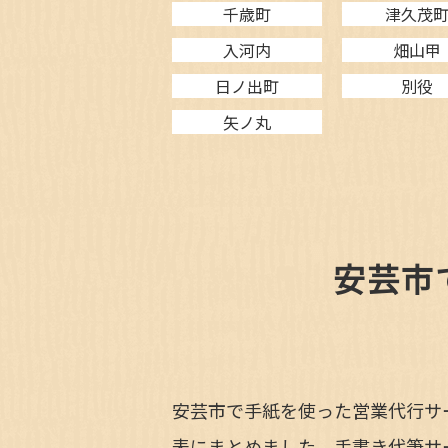
千歳町
津久茂
入河内
畑山甲
日ノ出町
別役
矢ノ丸
安芸市
安芸市で手紙を使った営業代行サ
表にまとめました。手書き代筆サ