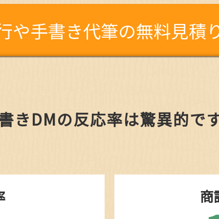
行や手書き代筆の無料見積
書きDMの反応率は驚異的で
率
商