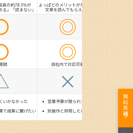
役員の約78.3％が
よっぽどのメリットがない限り
める」「読まない」
文章を読んでもらえない
〇
◎
〇
◎
1週間
自社内で対応可能
△
×
無料見積り
くいかなかった
営業予算が限られている
算で成果に繋げたい
別施作と併用したい