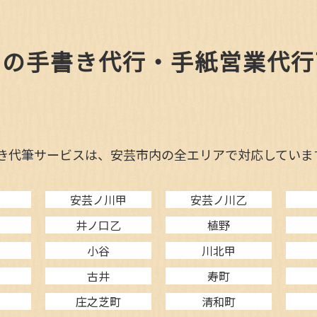
内の手書き代行・手紙営業代行
き代筆サービスは、安芸市内の全エリアで対応していま
安芸ノ川甲
安芸ノ川乙
甲
井ノ口乙
植野
小谷
川北甲
古井
寿町
庄之芝町
清和町