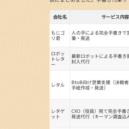
会社名
サービス内容
もじゴ
人の手による完全手書きで
リ君
筆・発送
ロボッ
最新ロボットによる手書き
トレタ
封入代行
ー
BtoB向け営業支援（決裁
レタル
手紙作成・発送）
レタゲ
CXO（役員）宛て完全手書
ット
発送代行（キーマン調査込