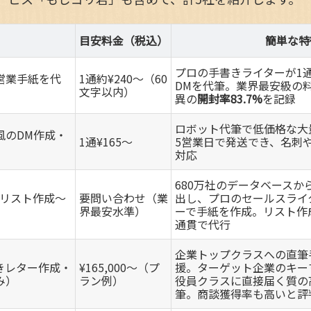
目安料金（税込）
簡単な特
プロの手書きライターが1
営業手紙を代
1通約¥240～（60
DMを代筆。業界最安級の
文字以内）
異の
開封率83.7%
を記録
ロボット代筆で低価格な大
風のDM作成・
1通¥165～
5営業日で発送でき、名刺
対応
680万社のデータベースか
者リスト作成～
要問い合わせ（業
出し、プロのセールスライ
界最安水準）
ーで手紙を作成。リスト作
通貫で代行
企業トップクラスへの直筆
きレター作成・
¥165,000～（プ
援。ターゲット企業のキー
み）
ラン例）
役員クラスに直接届く質の
筆。商談獲得率も高いと評