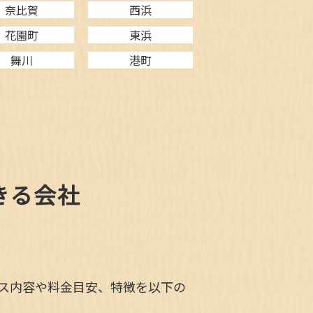
奈比賀
西浜
花園町
東浜
舞川
港町
きる会社
ス内容や料金目安、特徴を以下の