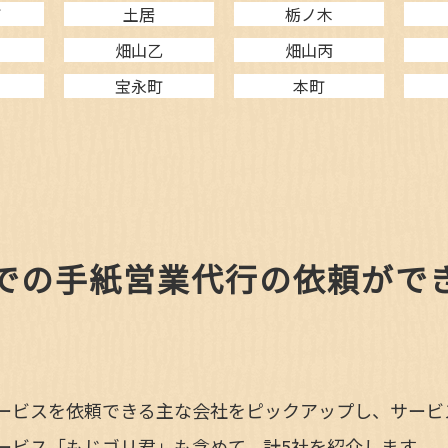
町
土居
栃ノ木
畑山乙
畑山丙
宝永町
本町
での手紙営業代行の依頼がで
ービスを依頼できる主な会社をピックアップし、サービ
ービス「もじゴリ君」も含めて、計5社を紹介します。