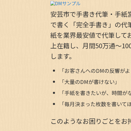
安芸市で手書き代筆・手紙
で書く「完全手書き」の代筆
紙を業界最安値で代筆してお
上在籍し、月間50万通～1
します。
「お客さんへのDMの反響がよ
「大量のDMが書けない」
「手紙を書きたいが、時間が
「毎月決まった枚数を書いて
このようなお困りごとをお