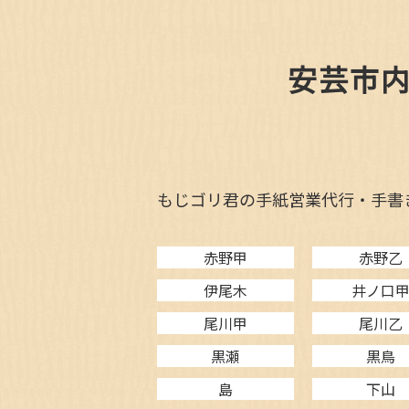
安芸市
もじゴリ君の手紙営業代行・手書
赤野甲
赤野乙
伊尾木
井ノ口
尾川甲
尾川乙
黒瀬
黒鳥
島
下山