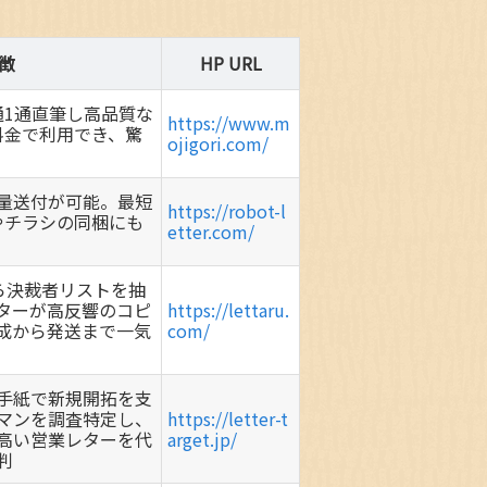
徴
HP URL
通1通直筆し高品質な
https://www.m
料金で利用でき、驚
ojigori.com/
量送付が可能。最短
https://robot-l
やチラシの同梱にも
etter.com/
ら決裁者リストを抽
ターが高反響のコピ
https://lettaru.
成から発送まで一気
com/
手紙で新規開拓を支
マンを調査特定し、
https://letter-t
高い営業レターを代
arget.jp/
判