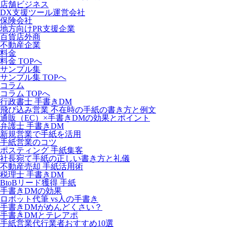
店舗ビジネス
DX支援ツール運営会社
保険会社
地方向けPR支援企業
百貨店外商
不動産企業
料金
料金 TOPへ
サンプル集
サンプル集 TOPへ
コラム
コラム TOPへ
行政書士 手書きDM
飛び込み営業 不在時の手紙の書き方と例文
通販（EC）×手書きDMの効果とポイント
弁護士 手書きDM
新規営業で手紙を活用
手紙営業のコツ
ポスティング 手紙集客
社長宛て手紙の正しい書き方と礼儀
不動産売却 手紙活用術
税理士 手書きDM
BtoBリード獲得 手紙
手書きDMの効果
ロボット代筆 vs人の手書き
手書きDMがめんどくさい？
手書きDMとテレアポ
手紙営業代行業者おすすめ10選