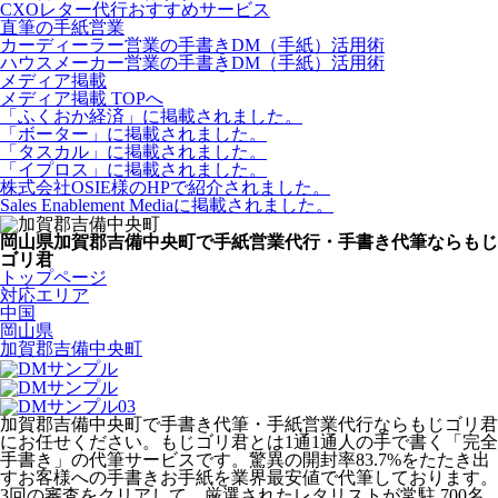
CXOレター代行おすすめサービス
直筆の手紙営業
カーディーラー営業の手書きDM（手紙）活用術
ハウスメーカー営業の手書きDM（手紙）活用術
メディア掲載
メディア掲載 TOPへ
「ふくおか経済」に掲載されました。
「ボーター」に掲載されました。
「タスカル」に掲載されました。
「イプロス」に掲載されました。
株式会社OSIE様のHPで紹介されました。
Sales Enablement Mediaに掲載されました。
岡山県加賀郡吉備中央町で手紙営業代行・手書き代筆ならもじ
ゴリ君
トップページ
対応エリア
中国
岡山県
加賀郡吉備中央町
加賀郡吉備中央町で手書き代筆・手紙営業代行ならもじゴリ君
にお任せください。もじゴリ君とは1通1通人の手で書く「完全
手書き」の代筆サービスです。驚異の開封率83.7%をたたき出
すお客様への手書きお手紙を業界最安値で代筆しております。
3回の審査をクリアして、厳選されたレタリストが常駐 700名