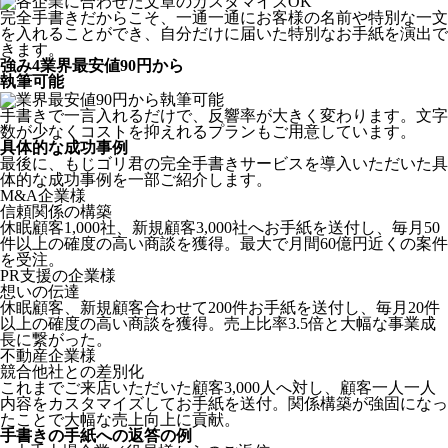
完全手書きだからこそ、一通一通にお客様の名前や特別な一文
を入れることができ、自分だけに届いた特別なお手紙を演出で
きます。
強み
4
業界最安値90円から
執筆可能
手書きで一言入れるだけで、反響率が大きく変わります。文字
数が少なくコストを抑えれるプランもご用意しています。
具体的な成功事例
最後に、もじゴリ君の完全手書きサービスを導入いただいた具
体的な成功事例を一部ご紹介します。
M&A企業様
信頼関係の構築
休眠顧客1,000社、新規顧客3,000社へお手紙を送付し、毎月50
件以上の確度の高い商談を獲得。最大で月間60億円近くの案件
を受注。
PR支援の企業様
想いの伝達
休眠顧客、新規顧客合わせて200件お手紙を送付し、毎月20件
以上の確度の高い商談を獲得。売上比率3.5倍と大幅な事業成
長に繋がった。
不動産企業様
競合他社との差別化
これまでご来店いただいた顧客3,000人へ対し、顧客一人一人
内容をカスタマイズしてお手紙を送付。関係構築が強固になっ
たことで大幅な売上向上に貢献。
手書きの手紙への返答の例