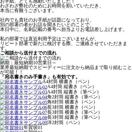
お手紙、とても感動いたしました！
わざわざ弊社のためにお時間を割いていただき、
本当に有難うございます。
社内でも貴社のお手紙が話題になっており、
別の部署の者がお話を聞きたいとのことで、
本日中に、名刺記載の番号へ担当よりお電話差し上げます。
私の部署では直近利用予定はございませんが、
リピート部署で新たに検討する際、ご連絡させていただきま
す。
ご相談から送付までの流れ
納期：最短納期10営業日～
業界最短納期でスピーディーに注文から納品まで取り組むこと
が可能！！
「宛名書きのみ手書き」も有効です。
A4封筒 横書き（ペン）
A4封筒 縦書き（ペン）
A4封筒 縦書き（筆ペン）
角2封筒 縦書き（筆ペン）
角8封筒 横書き（ペン）
長3封筒 横書き（ペン）
長3封筒 横書き（筆ペン）
長3封筒 縦書き（筆ペン）
洋2封筒（ペン）
年賀状01