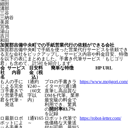
細田
溝部
三谷
三納谷
美原
宮地
湯山
吉川
和田
加賀郡吉備中央町での手紙営業代行の依頼ができる会社
加賀郡吉備中央町で手紙を使った営業代行サービスを依頼でき
る主な会社をピックアップし、サービス内容や料金目安、特徴
を以下の表にまとめました。手書き代筆サービス「もじゴリ
君」も含めて、計5社を紹介します。
会
サービス
目安料
簡単な特徴
HP URL
社
内容
金（税
名
込）
も
人の手に
1通約
プロの手書きラ
https://www.mojigori.com/
じ
よる完全
¥240～
イターが1通1通
ゴ
手書きで
（60文
直筆し高品質な
リ
営業手紙
字以
DMを代筆。業界
君
を代筆・
内）
最安級の料金で
発送
利用でき、驚異
の
開封率83.7%
を記録
ロ
最新ロボ
1通¥165
ロボット代筆で
https://robot-letter.com/
ボ
ットによ
～
低価格な大量送
ッ
る手書き
付が可能。最短5