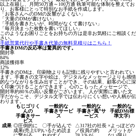
以上在籍し、月間50万通～100万通 執筆可能な体制を整えてお
り、お客様にとって特別なお手紙を作成します。
「お客さんへのDMの反響がよくない」
「大量のDMが書けない」
「手紙を書きたいが、時間がなくて書けない」
「毎月決まった枚数を書いてほしい」
このようなお困りごとをお持ちの方は是非お気軽にご相談くだ
さい。
手紙営業代行や手書き代筆の無料見積りはこちら！
手書きDMの反応率は驚異的です。
開封率
84
%
商談獲得率
12
%
手書きのDMは、印刷物よりも記憶に残りやすいと言われてい
ます。手書きの文字や絵は、デジタルなメッセージよりも感情
的なつながりを生み出すことができ、その結果、顧客の心に深
く印象づけることができます 。心のこもったメッセージで、
開封率約80％の高い反響がございます。 人が実際に書いた文
字だからこそ、デジタル文字では伝わりにくい想いや人柄が伝
わります。
もじゴリく
一般的な
一般的な
一般的な
んの
手書きサービ
手書き“風”サ
手紙DM(標
手書きサー
ス
ービス
準文字)
ビス
成果
◎
圧倒的に
〇
手が込んで
△
317社の社長
×
よっぽどの
成果(売上UP)
いるため読ま
／役員の約
メリットが
に繋がる
れやすく、
78.3％が
ない限り