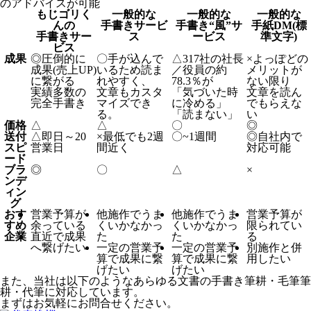
のアドバイスが可能
もじゴリく
一般的な
一般的な
一般的な
んの
手書きサービ
手書き“風”サ
手紙DM(標
手書きサー
ス
ービス
準文字)
ビス
成果
◎
圧倒的に
〇
手が込んで
△
317社の社長
×
よっぽどの
成果(売上UP)
いるため読ま
／役員の約
メリットが
に繋がる
れやすく、
78.3％が
ない限り
実績多数の
文章もカスタ
「気づいた時
文章を読ん
完全手書き
マイズでき
に冷める」
でもらえな
る。
「読まない」
い
価格
△
△
〇
◎
送付
△
即日～20
×
最低でも2週
〇
~1週間
◎
自社内で
スピ
営業日
間近く
対応可能
ード
ブラ
◎
〇
△
×
ンデ
ィン
グ
おす
営業予算が
他施作でうま
他施作でうま
営業予算が
すめ
余っている
くいかなかっ
くいかなかっ
限られてい
企業
直近で成果
た
た
る
へ繋げたい
一定の営業予
一定の営業予
別施作と併
算で成果に繋
算で成果に繋
用したい
げたい
げたい
また、当社は以下のようなあらゆる文書の手書き筆耕・毛筆筆
耕・代筆に対応しています。
まずはお気軽にお問合せください。