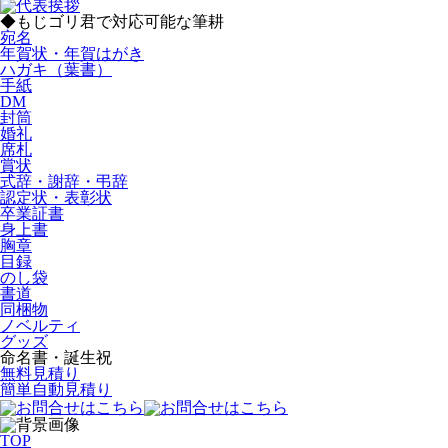
◆もじゴリ君で対応可能な筆耕
宛名
年賀状・年賀はがき
ハガキ（葉書）
手紙
DM
封筒
婚礼
席札
賞状
式辞・謝辞・弔辞
認定状・表彰状
卒業証書
身上書
胸章
目録
のし袋
書道
同梱物
ノベルティ
グッズ
命名書・誕生祝
無料見積り
簡単自動見積り
TOP