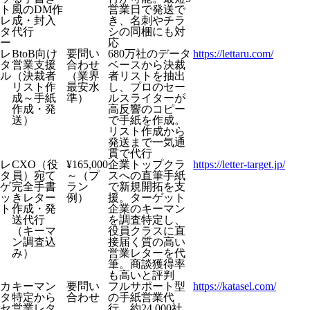
ト
風のDM作
営業日で発送で
レ
成・封入
き、名刺やチラ
タ
代行
シの同梱にも対
ー
応
レ
BtoB向け
要問い
680万社のデータ
https://lettaru.com/
タ
営業支援
合わせ
ベースから決裁
ル
（決裁者
（業界
者リストを抽出
リスト作
最安水
し、プロのセー
成～手紙
準）
ルスライターが
作成・発
高反響のコピー
送）
で手紙を作成。
リスト作成から
発送まで一気通
貫で代行
レ
CXO（役
¥165,000
企業トップクラ
https://letter-target.jp/
タ
員）宛て
～（プ
スへの直筆手紙
ゲ
完全手書
ラン
で新規開拓を支
ッ
きレター
例）
援。ターゲット
ト
作成・発
企業のキーマン
送代行
を調査特定し、
（キーマ
役員クラスに直
ン調査込
接届く質の高い
み）
営業レターを代
筆。商談獲得率
も高いと評判
カ
キーマン
要問い
フルサポート型
https://katasel.com/
タ
特定から
合わせ
の手紙営業代
セ
営業レタ
行。約24,000社