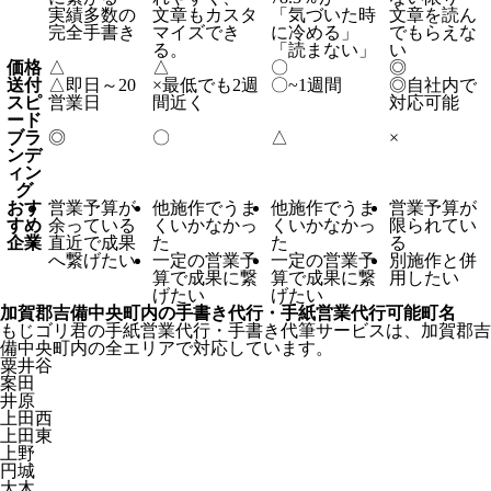
実績多数の
文章もカスタ
「気づいた時
文章を読ん
完全手書き
マイズでき
に冷める」
でもらえな
る。
「読まない」
い
価格
△
△
〇
◎
送付
△
即日～20
×
最低でも2週
〇
~1週間
◎
自社内で
スピ
営業日
間近く
対応可能
ード
ブラ
◎
〇
△
×
ンデ
ィン
グ
おす
営業予算が
他施作でうま
他施作でうま
営業予算が
すめ
余っている
くいかなかっ
くいかなかっ
限られてい
企業
直近で成果
た
た
る
へ繋げたい
一定の営業予
一定の営業予
別施作と併
算で成果に繋
算で成果に繋
用したい
げたい
げたい
加賀郡吉備中央町内の手書き代行・手紙営業代行可能町名
もじゴリ君の手紙営業代行・手書き代筆サービスは、加賀郡吉
備中央町内の全エリアで対応しています。
粟井谷
案田
井原
上田西
上田東
上野
円城
大木