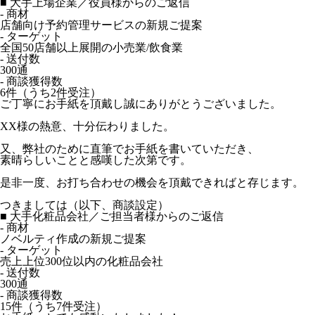
■ 大手上場企業／役員様からのご返信
- 商材
店舗向け予約管理サービスの新規ご提案
- ターゲット
全国50店舗以上展開の小売業/飲食業
- 送付数
300通
- 商談獲得数
6件（うち2件受注）
ご丁寧にお手紙を頂戴し誠にありがとうございました。
XX様の熱意、十分伝わりました。
又、弊社のために直筆でお手紙を書いていただき、
素晴らしいことと感嘆した次第です。
是非一度、お打ち合わせの機会を頂戴できればと存じます。
つきましては（以下、商談設定）
■ 大手化粧品会社／ご担当者様からのご返信
- 商材
ノベルティ作成の新規ご提案
- ターゲット
売上上位300位以内の化粧品会社
- 送付数
300通
- 商談獲得数
15件（うち7件受注）