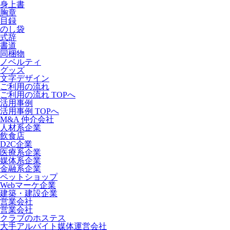
身上書
胸章
目録
のし袋
式辞
書道
同梱物
ノベルティ
グッズ
文字デザイン
ご利用の流れ
ご利用の流れ TOPへ
活用事例
活用事例 TOPへ
M&A 仲介会社
人材系企業
飲食店
D2C企業
医療系企業
媒体系企業
金融系企業
ペットショップ
Webマーケ企業
建築・建設企業
営業会社
営業会社
クラブのホステス
大手アルバイト媒体運営会社