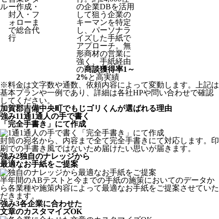
ル
ー作成・
の企業DBを活用
封入・フ
して狙う企業の
ォローま
キーマンを特定
で総合代
し、パーソナラ
行
イズした手紙で
アプローチ。無
形商材の営業に
強く、手紙経由
の
商談獲得率1～
2%
と高実績
※料金は文字数や通数、依頼内容によって変動します。上記は
基本プランや一例であり、詳細は各社HPや問い合わせで確認
してください。​
加賀郡吉備中央町でもじゴリくんが選ばれる理由
強み
1
1通1通人の手で書く
「完全手書き」にて作成
封筒の宛名から、内容まで全て完全手書きにて対応します。印
刷での手書き風ではないため届けたい思いが届きます。
強み
2
独自のナレッジから
最適なお手紙をご提案
半年間のABテストと今までの手紙の施策においてのデータか
ら各業種や施策内容によって最適なお手紙をご提案させていた
だきます。
強み
3
各企業に合わせた
文章のカスタマイズOK