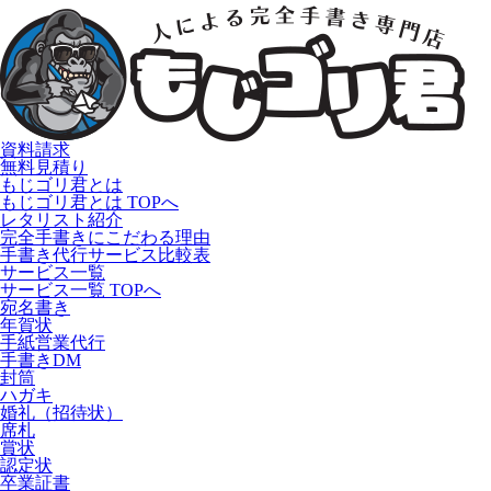
資料請求
無料見積り
もじゴリ君とは
もじゴリ君とは TOPへ
レタリスト紹介
完全手書きにこだわる理由
手書き代行サービス比較表
サービス一覧
サービス一覧 TOPへ
宛名書き
年賀状
手紙営業代行
手書きDM
封筒
ハガキ
婚礼（招待状）
席札
賞状
認定状
卒業証書