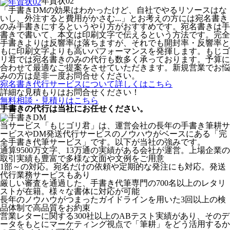
年賀状02
「手書きDMの効果はわかったけど、自社でやるリソースはな
いし、外注すると費用がかさむ...」とお考えの方には宛名書き
のみ手書きにするというやり方がおすすめです。宛名書きは手
書きで書いて、本文は印刷文字で伝えるという方法です。完全
手書きよりは反響率は落ちますが、それでも開封率・反響率と
もに印刷文字よりも高いパフォーマンスを発揮します。もじゴ
リ君では宛名書きのみの代行も数多く承っております。予算に
合わせて最適なご提案をさせていただきます。新規営業でお悩
みの方は是非一度お問合せください。
宛名書き代行サービスについて詳しくはこちら
詳細な見積もりはお問合せください！
無料相談・見積りはこちら
手書きの代行は当社にお任せください。
当サービス「もじゴリ君」は、運営会社の長年の手書き筆耕サ
ービスやDM発送代行サービスのノウハウがベースにある「完
全手書き代筆サービス」です。以下が当社の強みです。
通算9500万文字、13万通の実績がある会社が運営。上場企業の
取引実績も豊富で多様な文面や文例をご用意
1部～の対応。宛名だけの依頼や定期的な発注にも対応。発送
代行業務サービスもあり
厳しい審査を通過した、手書き代筆専門の700名以上のレタリ
ストが在籍。様々な書体に対応が可能
長年のノウハウがつまったガイドラインを用いた3回以上の検
品体制で高品質をお約束
営業レターに関する300社以上のABテスト実績があり、そのデ
ータをもとにマーケティング視点で「筆耕」をどう活用するか