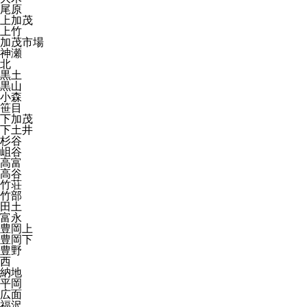
尾原
上加茂
上竹
加茂市場
神瀬
北
黒土
黒山
小森
笹目
下加茂
下土井
杉谷
岨谷
高富
高谷
竹荘
竹部
田土
富永
豊岡上
豊岡下
豊野
西
納地
平岡
広面
福沢